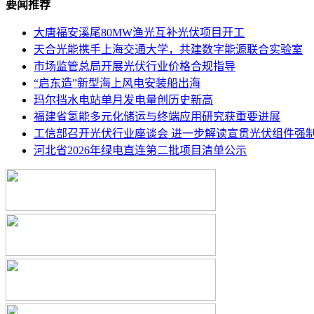
要闻推荐
大唐福安溪尾80MW渔光互补光伏项目开工
天合光能携手上海交通大学，共建数字能源联合实验室
市场监管总局开展光伏行业价格合规指导
“启东造”新型海上风电安装船出海
玛尔挡水电站单月发电量创历史新高
福建省氢能多元化储运与终端应用研究获重要进展
工信部召开光伏行业座谈会 进一步解读宣贯光伏组件强制性
河北省2026年绿电直连第二批项目清单公示