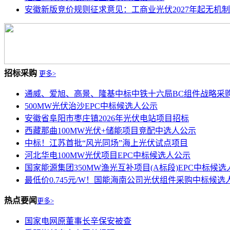
安徽新版竞价规则征求意见：工商业光伏2027年起无机
招标采购
更多>
通威、爱旭、高景、隆基中标中铁十六局BC组件战略采购订
500MW光伏治沙EPC中标候选人公示
安徽省阜阳市枣庄镇2026年光伏电站项目招标
西藏那曲100MW光伏+储能项目竞配中选人公示
中标！江苏首批“风光同场”海上光伏试点项目
河北华电100MW光伏项目EPC中标候选人公示
国家能源集团350MW渔光互补项目(A标段)EPC中标候选人.
最低价0.745元/W！国能海南公司光伏组件采购中标候选人公
热点要闻
更多>
国家电网原董事长辛保安被查