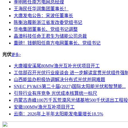
季明彬任南方电网总经理
王海民任华润集团董事长！
大唐发电公告：宋波任董事长
陈衡治履新浙江省发改委党组书记
华电集团董事长、党组书记调整
晶澳科技任命王君生为储能公司总裁
重磅！钱朝阳任南方电网董事长、党组书记
光伏
更多>
大唐福安溪尾80MW渔光互补光伏项目开工
工信部召开光伏行业座谈会 进一步解读宣贯光伏组件强制性
山西能监办积极协调解决分布式光伏并网难题
SNEC PV&ES第二十届(2027)国际太阳能光伏和智慧能...
引导行业有序竞争 光伏成本核算统一标尺
内蒙古赤峰100万千瓦荒漠风光储基地500千伏送出工程
安徽100MW渔光互补项目开工
云南：2026年上半年太阳能发电量增长18.5%