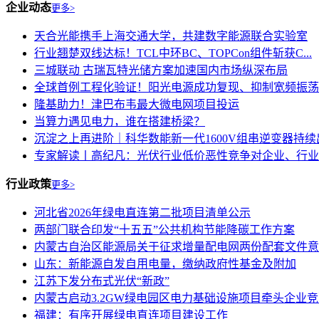
企业动态
更多>
天合光能携手上海交通大学，共建数字能源联合实验室
行业翘楚双线达标！TCL中环BC、TOPCon组件斩获C...
三城联动 古瑞瓦特光储方案加速国内市场纵深布局
全球首例工程化验证！阳光电源成功复现、抑制宽频振荡
隆基助力！津巴布韦最大微电网项目投运
当算力遇见电力，谁在搭建桥梁？
沉淀之上再进阶｜科华数能新一代1600V组串逆变器持续
专家解读丨高纪凡：光伏行业低价恶性竞争对企业、行业、终
行业政策
更多>
河北省2026年绿电直连第二批项目清单公示
两部门联合印发“十五五”公共机构节能降碳工作方案
内蒙古自治区能源局关于征求增量配电网两份配套文件意见建
山东：新能源自发自用电量，缴纳政府性基金及附加
江苏下发分布式光伏“新政”
内蒙古启动3.2GW绿电园区电力基础设施项目牵头企业
福建：有序开展绿电直连项目建设工作