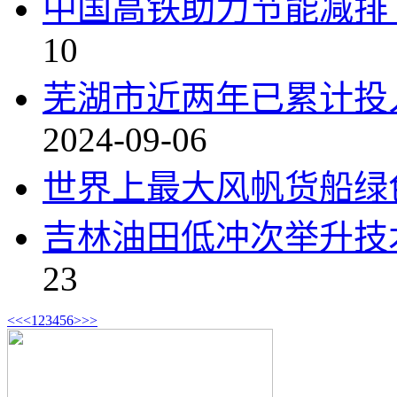
中国高铁助力节能减排
10
芜湖市近两年已累计投入
2024-09-06
世界上最大风帆货船绿
吉林油田低冲次举升技
23
<<
<
1
2
3
4
5
6
>
>>