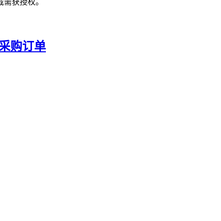
载需获授权。
件采购订单