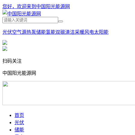
您好，欢迎来到中国阳光能源网
光伏
空气源热泵
储能
氢能
双碳
清洁采暖
风电
太阳能
扫码关注
中国阳光能源网
首页
光伏
储能