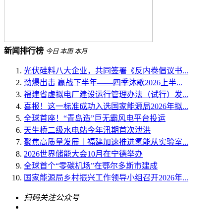
新闻排行榜
今日
本周
本月
光伏硅料八大企业，共同签署《反内卷倡议书...
劲爆出击 赢战下半年——四季沐歌2026上半...
福建省虚拟电厂建设运行管理办法（试行）发...
喜报！这一标准成功入选国家能源局2026年拟...
全球首座！“青岛造”巨无霸风电平台投运
天生桥二级水电站今年汛期首次泄洪
聚焦高质量发展｜福建加速推进氢能从实验室...
2026世界储能大会10月在宁德举办
全球首个“零碳机场”在鄂尔多斯市建成
国家能源局乡村振兴工作领导小组召开2026年...
扫码关注公众号