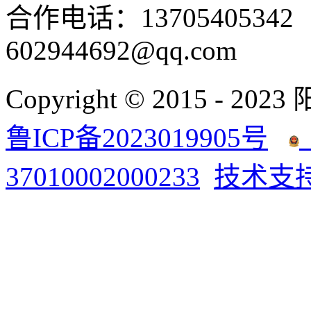
合作电话：137054053
602944692@qq.com
Copyright © 2015 - 2023
鲁ICP备2023019905号
37010002000233
技术支