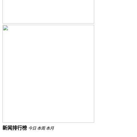
新闻排行榜
今日
本周
本月