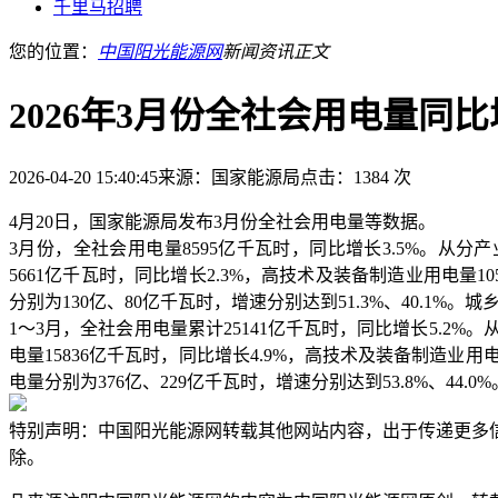
千里马招聘
您的位置：
中国阳光能源网
新闻资讯
正文
2026年3月份全社会用电量同比增
2026-04-20 15:40:45
来源：国家能源局
点击：1384 次
4月20日，国家能源局发布3月份全社会用电量等数据。
3月份，全社会用电量8595亿千瓦时，同比增长3.5%。从分
5661亿千瓦时，同比增长2.3%，高技术及装备制造业用电量1
分别为130亿、80亿千瓦时，增速分别达到51.3%、40.1%。
1～3月，全社会用电量累计25141亿千瓦时，同比增长5.2%
电量15836亿千瓦时，同比增长4.9%，高技术及装备制造业用
电量分别为376亿、229亿千瓦时，增速分别达到53.8%、44.
特别声明：中国阳光能源网转载其他网站内容，出于传递更多
除。