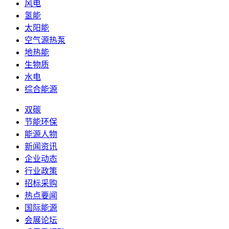
风电
氢能
太阳能
空气源热泵
地热能
生物质
水电
综合能源
双碳
节能环保
能源人物
新闻资讯
企业动态
行业政策
招标采购
热点要闻
国际能源
会展论坛