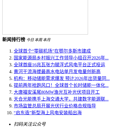
新闻排行榜
今日
本周
本月
全球首个“零碳机场”在鄂尔多斯市建成
国家能源局乡村振兴工作领导小组召开2026年...
全球首座16兆瓦张力腿浮式风电平台正式投运
黄河干流海拔最高水电站单月发电量创新高
机构：移动储能需求爆发 预计2026年出货量同...
提前两年抢跑风口！全球首个长时储能一体化...
大唐福安溪尾80MW渔光互补光伏项目开工
天合光能携手上海交通大学，共建数字能源联...
市场监管总局开展光伏行业价格合规指导
“启东造”新型海上风电安装船出海
扫码关注公众号