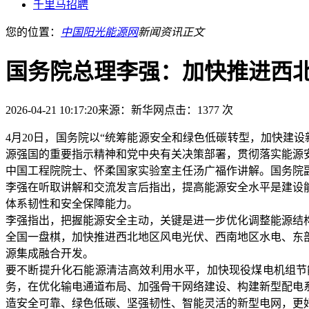
千里马招聘
您的位置：
中国阳光能源网
新闻资讯
正文
国务院总理李强：加快推进西
2026-04-21 10:17:20
来源：新华网
点击：1377 次
4月20日，国务院以“统筹能源安全和绿色低碳转型，加快建
源强国的重要指示精神和党中央有关决策部署，贯彻落实能源
中国工程院院士、怀柔国家实验室主任汤广福作讲解。国务院
李强在听取讲解和交流发言后指出，提高能源安全水平是建设
体系韧性和安全保障能力。
李强指出，把握能源安全主动，关键是进一步优化调整能源结
全国一盘棋，加快推进西北地区风电光伏、西南地区水电、东
源集成融合开发。
要不断提升化石能源清洁高效利用水平，加快现役煤电机组节
务，在优化输电通道布局、加强骨干网络建设、构建新型配电
造安全可靠、绿色低碳、坚强韧性、智能灵活的新型电网，更