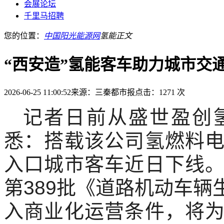
会展论坛
千里马招聘
您的位置：
中国阳光能源网
氢能
正文
“西安造”氢能客车助力城市交
2026-06-25 11:00:52
来源：三秦都市报
点击：1271 次
记者日前从盛世盈创
悉：搭载该公司氢燃料
入口城市客车近日下线
第389批《道路机动车
入商业化运营条件，将