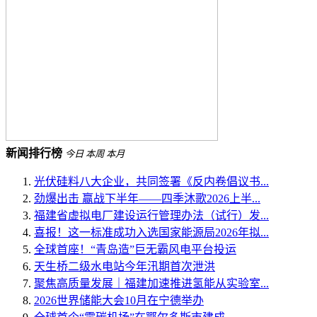
新闻排行榜
今日
本周
本月
光伏硅料八大企业，共同签署《反内卷倡议书...
劲爆出击 赢战下半年——四季沐歌2026上半...
福建省虚拟电厂建设运行管理办法（试行）发...
喜报！这一标准成功入选国家能源局2026年拟...
全球首座！“青岛造”巨无霸风电平台投运
天生桥二级水电站今年汛期首次泄洪
聚焦高质量发展｜福建加速推进氢能从实验室...
2026世界储能大会10月在宁德举办