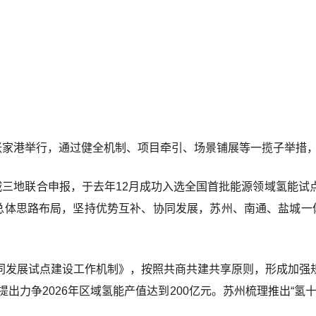
张家港举行，通过健全机制、项目牵引、场景铺展等一揽子举措，
城三地联合申报，于去年12月成功入选全国首批能源领域氢能
的总体思路布局，坚持优势互补、协同发展，苏州、南通、盐城一
同发展试点建设工作机制》，按照共商共建共享原则，形成加强
出力争2026年区域氢能产值达到200亿元。苏州梳理推出“