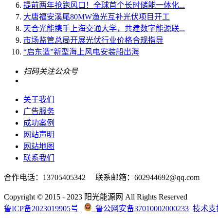
提前两年抢跑风口！全球首个长时储能一体化...
大唐福安溪尾80MW渔光互补光伏项目开工
天合光能携手上海交通大学，共建数字能源联...
市场监管总局开展光伏行业价格合规指导
“启东造”新型海上风电安装船出海
扫码关注公众号
关于我们
广告服务
成功案例
网站声明
网站地图
联系我们
合作电话：13705405342 联系邮箱：602944692@qq.com
Copyright © 2015 - 2023 阳光能源网 All Rights Reserved
鲁ICP备2023019905号
鲁公网安备37010002000233
技术支