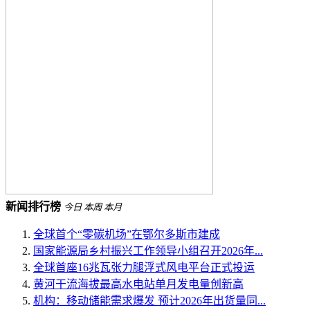
新闻排行榜
今日
本周
本月
全球首个“零碳机场”在鄂尔多斯市建成
国家能源局乡村振兴工作领导小组召开2026年...
全球首座16兆瓦张力腿浮式风电平台正式投运
黄河干流海拔最高水电站单月发电量创新高
机构：移动储能需求爆发 预计2026年出货量同...