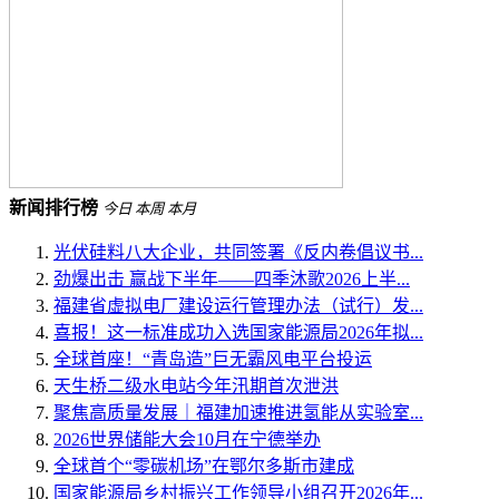
新闻排行榜
今日
本周
本月
光伏硅料八大企业，共同签署《反内卷倡议书...
劲爆出击 赢战下半年——四季沐歌2026上半...
福建省虚拟电厂建设运行管理办法（试行）发...
喜报！这一标准成功入选国家能源局2026年拟...
全球首座！“青岛造”巨无霸风电平台投运
天生桥二级水电站今年汛期首次泄洪
聚焦高质量发展｜福建加速推进氢能从实验室...
2026世界储能大会10月在宁德举办
全球首个“零碳机场”在鄂尔多斯市建成
国家能源局乡村振兴工作领导小组召开2026年...