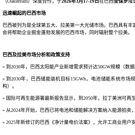
（Oakstream）深度合作，于
2026年3月17-19日
在巴西
圣保罗
隆
迅速崛起的巴西市场
巴西被列为是全球第五大、拉美第一大光储市场。巴西具有丰
会将帮助企业掘金蓬勃发展的巴西市场，同时辐射整个拉美。
巴西及拉美市场分析和政策支持
»
到
2030年，巴西太阳能产业
新增需求
预计达
50GW规模（数
»
到
2030年，巴西储能装机目标15GWh
，
电池储能系统市场
构）。
»
国际可再生能源署最新报告显示，到
2050年，拉丁美洲可再
»
从
2024年开始，巴西已将电池和储能解决方案纳入能源拍卖
»
2025年新修订的巴西《净计量电价法案》，
允许工商业用户