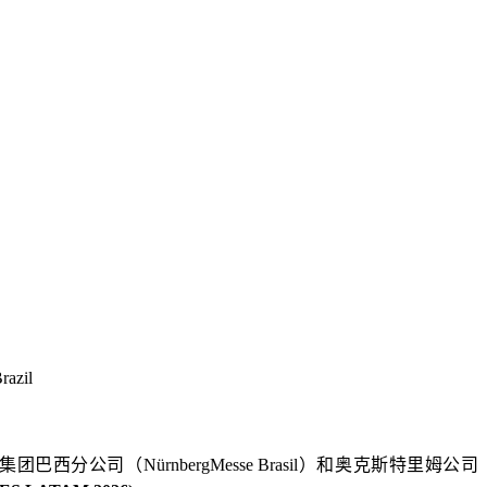
razil
览集团巴西分公司（N
ü
rnbergMesse Brasil）和奥克斯特里姆公司