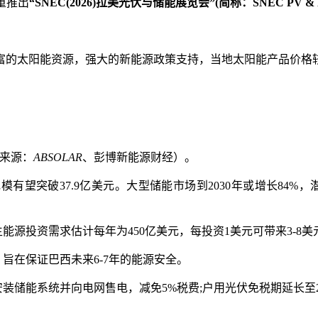
重推出
“SNEC(2026)拉美光伏与储能展览会”(简称：SNEC PV & ES
富的太阳能资源，强大的新能源政策支持，当地太阳能产品价格
据来源：
ABSOLAR
、彭博新能源财经）。
规模有望突破
37.9亿美元。大型储能市场到2030年或增长84%
生能源投资需求估计每年为450亿美元，每投资1美元可带来3-8
，旨在保证巴西未来6-7年的能源安全。
安装储能系统并向电网售电，减免
5%税费;户用光伏免税期延长至2