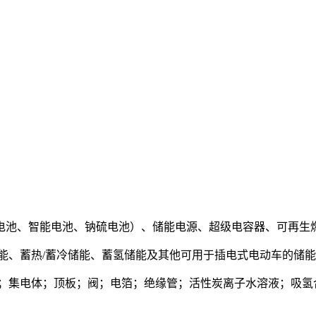
电池、智能电池、钠硫电池）、储能电源、超级电容器、可再生
能、蓄热
/蓄冷储能、蓄氢储能及其他可用于插电式电动车的储
；集电体；顶板；阀；电箔；绝缘管；活性炭离子水溶液；吸氢