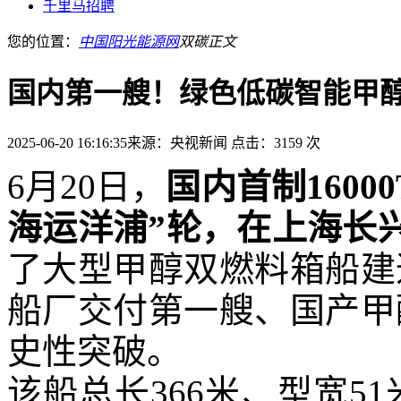
千里马招聘
您的位置：
中国阳光能源网
双碳
正文
国内第一艘！绿色低碳智能甲
2025-06-20 16:16:35
来源：央视新闻
点击：3159 次
6月20日，
国内首
制
160
海运洋浦”轮，在上海长
了大型甲醇双燃料箱船建
船厂交付第一艘、国产甲
史性突破。
该船总长366米、型宽51