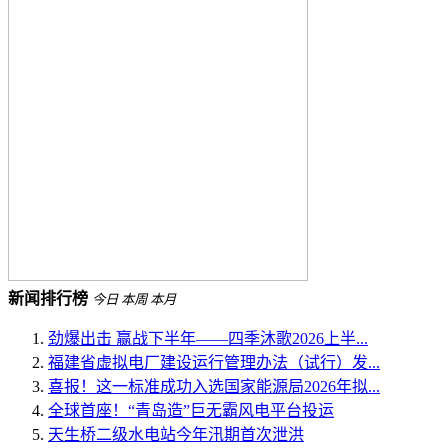
新闻排行榜
今日
本周
本月
劲爆出击 赢战下半年——四季沐歌2026上半...
福建省虚拟电厂建设运行管理办法（试行）发...
喜报！这一标准成功入选国家能源局2026年拟...
全球首座！“青岛造”巨无霸风电平台投运
天生桥二级水电站今年汛期首次泄洪